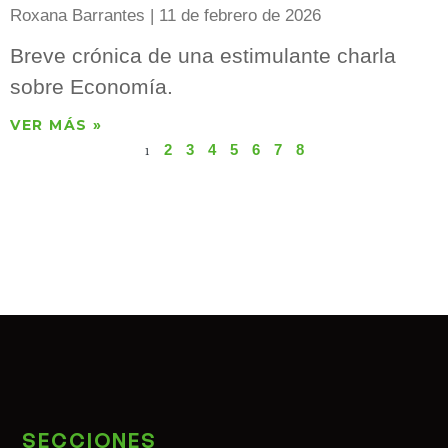
Roxana Barrantes
11 de febrero de 2026
Breve crónica de una estimulante charla
sobre Economía.
VER MÁS »
2
3
4
5
6
7
8
1
SECCIONES